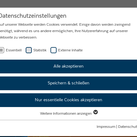
MY
KARRIERE
NEWS
KONTAKT
Datenschutzeinstellungen
uf unserer Webseite werden Cookies verwendet. Einige davon werden zwingend
enötigt, während es uns andere ermöglichen, Ihre Nutzererfahrung auf unserer
ebseite zu verbessern.
Essentiell
Statistik
Externe Inhalte
Alle akzeptieren
Speichern & schließen
Nur essentielle Cookies akzeptieren
Weitere Informationen anzeigen
Essentiell
Essentielle Cookies werden für grundlegende Funktionen der Webseite benötigt.
Impressum
|
Datenschut
Dadurch ist gewährleistet, dass die Webseite einwandfrei funktioniert.