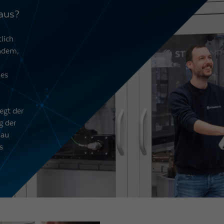
 aus?
tlich
chdem,
nes
egt der
g der
nau
s