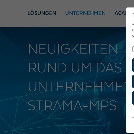
LÖSUNGEN
UNTERNEHMEN
ACADE
A
b
W
NEUIGKEITEN
RUND UM DAS
UNTERNEHMEN
STRAMA-MPS