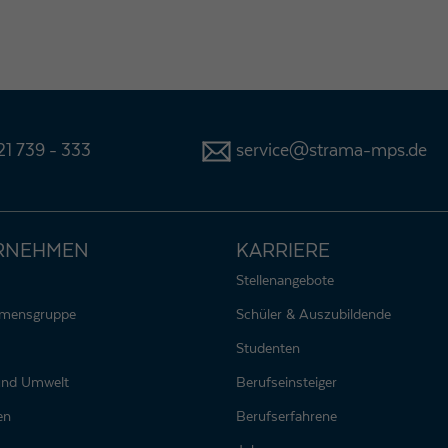
1 739 - 333
service@strama-mps.de
RNEHMEN
KARRIERE
Stellenangebote
hmensgruppe
Schüler & Auszubildende
Studenten
 und Umwelt
Berufseinsteiger
en
Berufserfahrene