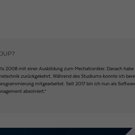
Laufzeit
1 Tag
Wird von Google Analytics verwendet, um die
Zweck
Anforderungsrate einzuschränken
Name
_gid
ROUP?
Anbieter
Google LLC
s 2008 mit einer Ausbildung zum Mechatroniker. Danach habe 
onstechnik zurückgekehrt. Während des Studiums konnte ich bere
Laufzeit
1 Tag
ogrammierung mitgearbeitet. Seit 2017 bin ich nun als Software
Registriert eine eindeutige ID, die verwendet wird, um
nagement absolviert.“
Zweck
statistische Daten dazu, wie der Besucher die Website
nutzt, zu generieren.