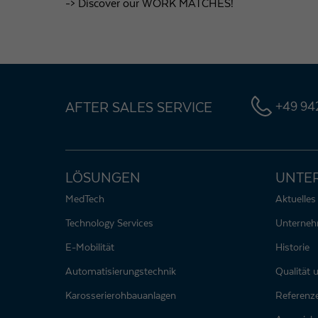
-> Discover our WORK MATCHES!
AFTER SALES SERVICE
+49 942
LÖSUNGEN
UNTE
MedTech
Aktuelles
Technology Services
Unterne
E-Mobilität
Historie
Automatisierungstechnik
Qualität
Karosserierohbauanlagen
Referenz