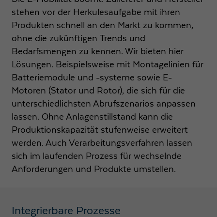
funktioniert.
stehen vor der Herkulesaufgabe mit ihren
Name
Cookie-Informationen anzeigen
fe_typo3_user
Produkten schnell an den Markt zu kommen,
ohne die zukünftigen Trends und
Anbieter
Strama-MPS Maschinenbau GmbH & Co. KG
Statistik
Bedarfsmengen zu kennen. Wir bieten hier
Analytische Cookies helfen uns, unsere Webseite zu verbessern, indem
Lösungen. Beispielsweise mit Montagelinien für
Laufzeit
Ende der Sitzung
wir Informationen über Ihre Nutzung sammeln und melden.
Batteriemodule und -systeme sowie E-
Behält die Zustände des Benutzers bei allen
Motoren (Stator und Rotor), die sich für die
Zweck
Name
Cookie-Informationen anzeigen
_ga
Seitenanfragen bei.
unterschiedlichsten Abrufszenarios anpassen
Anbieter
Google LLC
lassen. Ohne Anlagenstillstand kann die
Externe Inhalte
Name
cookie_optin
Produktionskapazität stufenweise erweitert
Wir verwenden auf unserer Website externe Inhalte, um Ihnen zusätzliche
Laufzeit
2 Jahre
Informationen anzubieten.
werden. Auch Verarbeitungsverfahren lassen
Anbieter
Strama-MPS Maschinenbau GmbH & Co. KG
Registriert eine eindeutige ID, die verwendet wird,
sich im laufenden Prozess für wechselnde
Zweck
um statistische Daten dazu, wie der Besucher die
Laufzeit
1 Jahr
Anforderungen und Produkte umstellen.
Website nutzt, zu generieren.
Speichert den Zustimmungsstatus des Benutzers
Zweck
für Cookies auf der aktuellen Domäne
Name
_gat
Integrierbare Prozesse