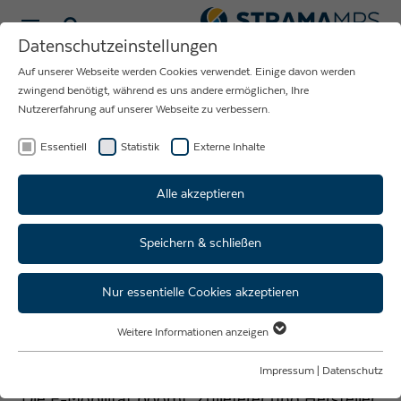
Sprache wählen
Datenschutzeinstellungen
Auf unserer Webseite werden Cookies verwendet. Einige davon werden
MONTAGELINIEN UND
zwingend benötigt, während es uns andere ermöglichen, Ihre
Nutzererfahrung auf unserer Webseite zu verbessern.
TESTSYSTEME FÜR
DIE E-MOBILITÄT
Essentiell
Statistik
Externe Inhalte
Alle akzeptieren
Speichern & schließen
E-MOBILITÄT - SKALIERBARE
MONTAGELINIEN FÜR EINEN
Nur essentielle Cookies akzeptieren
ZUKUNFTSMARKT UNTER
Weitere Informationen anzeigen
„HOCHSPANNUNG“
Essentiell
Essentielle Cookies werden für grundlegende Funktionen der Webseite
Impressum
|
Datenschutz
benötigt. Dadurch ist gewährleistet, dass die Webseite einwandfrei
Die E-Mobilität boomt. Zulieferer und Hersteller