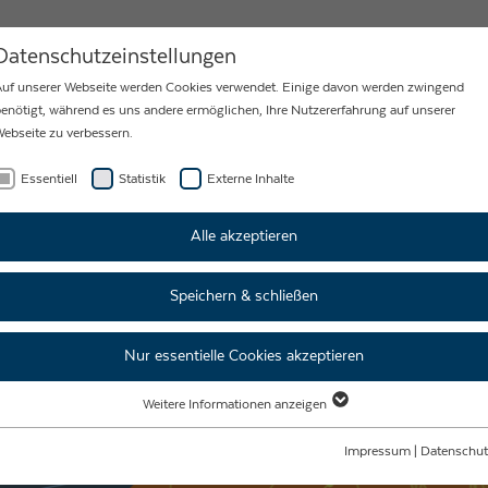
MY
KARRIERE
NEWS
KONTAKT
Datenschutzeinstellungen
uf unserer Webseite werden Cookies verwendet. Einige davon werden zwingend
enötigt, während es uns andere ermöglichen, Ihre Nutzererfahrung auf unserer
ebseite zu verbessern.
Essentiell
Statistik
Externe Inhalte
Alle akzeptieren
Speichern & schließen
Nur essentielle Cookies akzeptieren
Weitere Informationen anzeigen
Essentiell
Essentielle Cookies werden für grundlegende Funktionen der Webseite benötigt.
Impressum
|
Datenschut
Dadurch ist gewährleistet, dass die Webseite einwandfrei funktioniert.