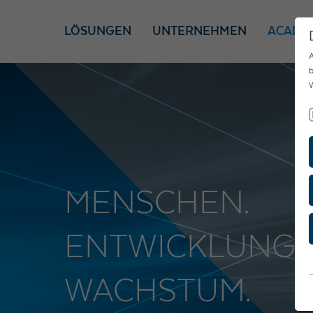
LÖSUNGEN
UNTERNEHMEN
ACADE
A
b
W
MENSCHEN.
ENTWICKLUNG.
WACHSTUM.