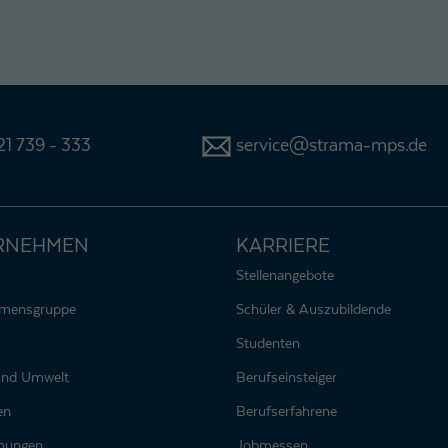
1 739 - 333
service@strama-mps.de
RNEHMEN
KARRIERE
Stellenangebote
hmensgruppe
Schüler & Auszubildende
Studenten
 und Umwelt
Berufseinsteiger
en
Berufserfahrene
nungen
Jobmessen