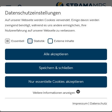
Sprache wählen
Datenschutzeinstellungen
Auf unserer Webseite werden Cookies verwendet. Einige davon werden
WIR FREUEN UNS
zwingend benötigt, während es uns andere ermöglichen, Ihre
Nutzererfahrung auf unserer Webseite zu verbessern.
AUF DEN KONTAKT
MIT IHNEN
Essentiell
Statistik
Externe Inhalte
Alle akzeptieren
Speichern & schließen
Serviceformular
Nur essentielle Cookies akzeptieren
Um Ihre Servicemeldung bzw. Serviceanfrage
schneller bearbeiten zu können, füllen Sie bitte
Weitere Informationen anzeigen
Essentiell
dieses Serviceformular vollständig aus. Unsere
Essentielle Cookies werden für grundlegende Funktionen der Webseite
Impressum
|
Datenschutz
Serviceabteilung wird sich umgehend mit Ihnen
benötigt. Dadurch ist gewährleistet, dass die Webseite einwandfrei