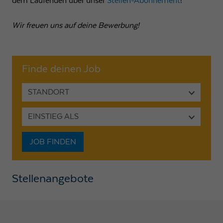
dem Laufenden über unser
Stellen-Abonnement
!
Anbieter
Google LLC
Wir freuen uns auf deine Bewerbung!
Laufzeit
1 Tag
Wird von Google Analytics verwendet, um die
Zweck
Anforderungsrate einzuschränken
Finde deinen Job
STANDORT
Name
_gid
EINSTIEG ALS
Anbieter
Google LLC
Laufzeit
1 Tag
JOB FINDEN
Registriert eine eindeutige ID, die verwendet wird,
Zweck
um statistische Daten dazu, wie der Besucher die
Stellenangebote
Website nutzt, zu generieren.