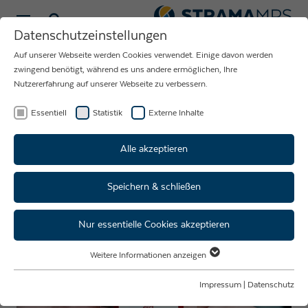
Sprache wählen
Datenschutzeinstellungen
Auf unserer Webseite werden Cookies verwendet. Einige davon werden
zwingend benötigt, während es uns andere ermöglichen, Ihre
Nutzererfahrung auf unserer Webseite zu verbessern.
Essentiell
Statistik
Externe Inhalte
Alle akzeptieren
Speichern & schließen
Stellenangebote
Nur essentielle Cookies akzeptieren
Weitere Informationen anzeigen
Essentiell
Essentielle Cookies werden für grundlegende Funktionen der Webseite
Impressum
|
Datenschutz
benötigt. Dadurch ist gewährleistet, dass die Webseite einwandfrei