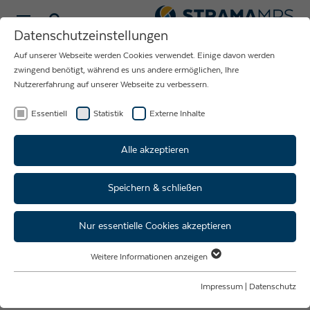
Sprache wählen
Datenschutzeinstellungen
Auf unserer Webseite werden Cookies verwendet. Einige davon werden
LÖSUNGEN FÜR
zwingend benötigt, während es uns andere ermöglichen, Ihre
Nutzererfahrung auf unserer Webseite zu verbessern.
IHRE PRODUKTION
Essentiell
Statistik
Externe Inhalte
Alle akzeptieren
Speichern & schließen
Starke Lösungen auf ganzer
Linie
Nur essentielle Cookies akzeptieren
Weitere Informationen anzeigen
Intelligente Sondermaschinen bringen
Essentiell
signifikante Vorteile in der Produktion.
Essentielle Cookies werden für grundlegende Funktionen der Webseite
Impressum
|
Datenschutz
benötigt. Dadurch ist gewährleistet, dass die Webseite einwandfrei
Standardisierte Komponenten sorgen für