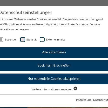
MY
KARRIERE
NEWS
KONTAKT
Datenschutzeinstellungen
uf unserer Webseite werden Cookies verwendet. Einige davon werden zwingend
enötigt, während es uns andere ermöglichen, Ihre Nutzererfahrung auf unserer
ebseite zu verbessern.
Essentiell
Statistik
Externe Inhalte
ANLAGEN
Alle akzeptieren
INTECHNIK
Speichern & schließen
Nur essentielle Cookies akzeptieren
Weitere Informationen anzeigen
Essentiell
Essentielle Cookies werden für grundlegende Funktionen der Webseite benötigt.
Impressum
|
Datenschut
Dadurch ist gewährleistet, dass die Webseite einwandfrei funktioniert.