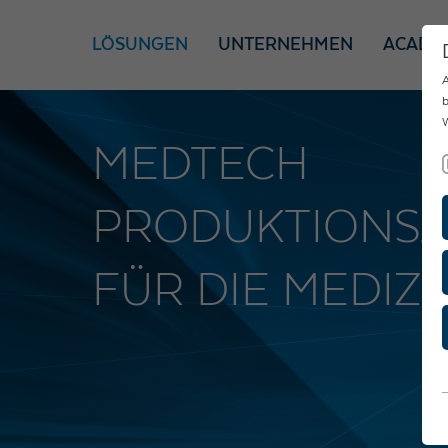
LÖSUNGEN
UNTERNEHMEN
ACADE
A
b
W
MEDTECH
PRODUKTIONS
FÜR DIE MEDIZ