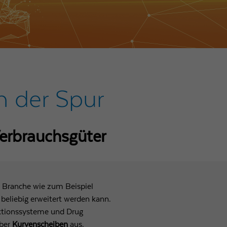
n der Spur
erbrauchsgüter​
e Branche wie zum Beispiel
 beliebig erweitert werden kann.
ektionssysteme und Drug
über
Kurvenscheiben
aus.