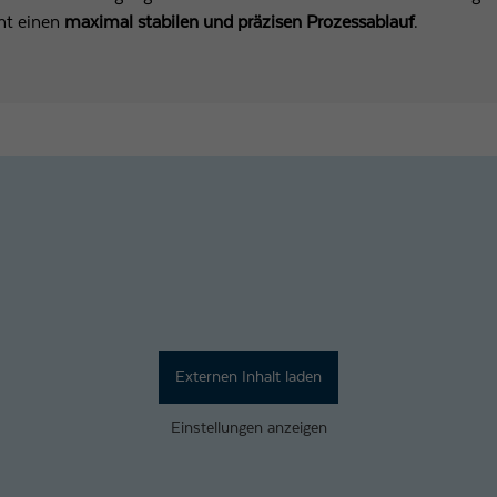
ht einen
maximal stabilen und präzisen Prozessablauf
.
Laufzeit
1 Tag
Wird von Google Analytics verwendet, um die
Zweck
Anforderungsrate einzuschränken
Name
_gid
Anbieter
Google LLC
Laufzeit
1 Tag
Registriert eine eindeutige ID, die verwendet wird, um
Zweck
statistische Daten dazu, wie der Besucher die Website
Externen Inhalt laden
nutzt, zu generieren.
Einstellungen anzeigen