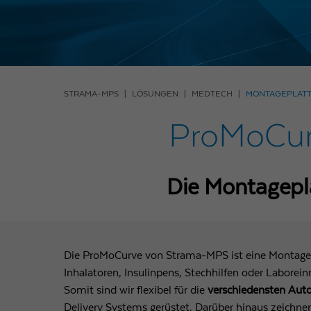
STRAMA-MPS
LÖSUNGEN
MEDTECH
MONTAGEPLAT
ProMoCurv
Die Montagepla
Die ProMoCurve von Strama-MPS ist eine Montagepla
Inhalatoren, Insulinpens, Stechhilfen oder Laboreinm
Somit sind wir flexibel für die
verschiedensten Aut
Delivery Systems gerüstet.​ Darüber hinaus zeichn