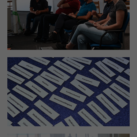
Anbieter
Google LLC
Laufzeit
1 Tag
Wird von Google Analytics verwendet, um die
Zweck
Anforderungsrate einzuschränken
Name
_gid
Anbieter
Google LLC
Laufzeit
1 Tag
Registriert eine eindeutige ID, die verwendet wird,
Zweck
um statistische Daten dazu, wie der Besucher die
Website nutzt, zu generieren.