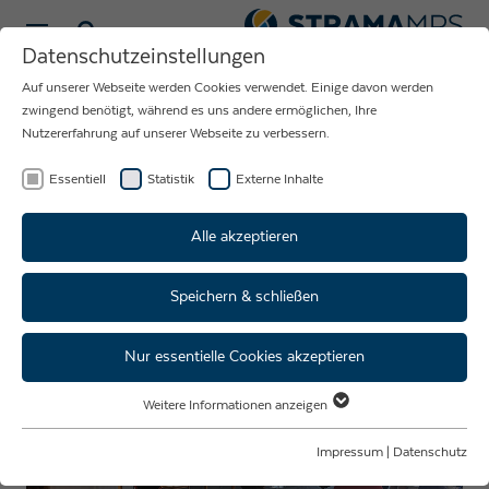
Sprache wählen
Datenschutzeinstellungen
Auf unserer Webseite werden Cookies verwendet. Einige davon werden
NEUIGKEITEN
zwingend benötigt, während es uns andere ermöglichen, Ihre
Nutzererfahrung auf unserer Webseite zu verbessern.
RUND UM DAS
UNTERNEHMEN
Essentiell
Statistik
Externe Inhalte
STRAMA-MPS
Alle akzeptieren
Speichern & schließen
Train The Trainer
Nur essentielle Cookies akzeptieren
Weitere Informationen anzeigen
Essentiell
Essentielle Cookies werden für grundlegende Funktionen der Webseite
Impressum
|
Datenschutz
benötigt. Dadurch ist gewährleistet, dass die Webseite einwandfrei