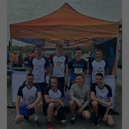
Anbieter
Google LLC
Laufzeit
1 Tag
Wird von Google Analytics verwendet, um die
Zweck
Anforderungsrate einzuschränken
Name
_gid
Anbieter
Google LLC
Laufzeit
1 Tag
Registriert eine eindeutige ID, die verwendet wird,
Zweck
um statistische Daten dazu, wie der Besucher die
Website nutzt, zu generieren.