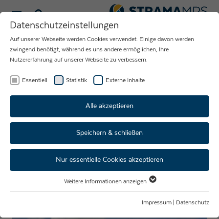
Sprache wählen
Datenschutzeinstellungen
Auf unserer Webseite werden Cookies verwendet. Einige davon werden
NEUIGKEITEN
zwingend benötigt, während es uns andere ermöglichen, Ihre
Nutzererfahrung auf unserer Webseite zu verbessern.
RUND UM DAS
UNTERNEHMEN
Essentiell
Statistik
Externe Inhalte
STRAMA-MPS
Alle akzeptieren
Speichern & schließen
Throwback Herzogstadtlauf
2023
Nur essentielle Cookies akzeptieren
Weitere Informationen anzeigen
Essentiell
Essentielle Cookies werden für grundlegende Funktionen der Webseite
Impressum
|
Datenschutz
benötigt. Dadurch ist gewährleistet, dass die Webseite einwandfrei