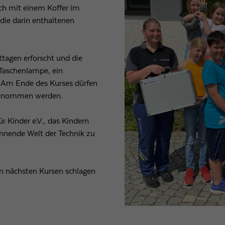
ich mit einem Koffer im
die darin enthaltenen
Laufzeit
1 Tag
Wird von Google Analytics verwendet, um die
Zweck
Anforderungsrate einzuschränken
ttagen erforscht und die
Taschenlampe, ein
. Am Ende des Kurses dürfen
Name
_gid
 genommen werden.
Anbieter
Google LLC
für Kinder e.V., das Kindern
Laufzeit
1 Tag
annende Welt der Technik zu
Registriert eine eindeutige ID, die verwendet wird, um
Zweck
statistische Daten dazu, wie der Besucher die Website
en nächsten Kursen schlagen
nutzt, zu generieren.