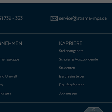
1 739 - 333
service@strama-mps.de
RNEHMEN
KARRIERE
Stellenangebote
hmensgruppe
Schüler & Auszubildende
Studenten
 und Umwelt
Berufseinsteiger
en
Berufserfahrene
nungen
Jobmessen