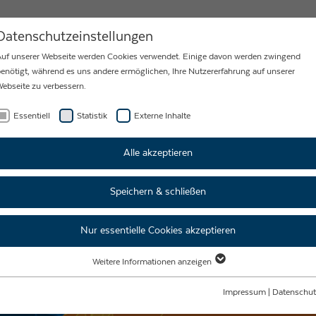
MY
KARRIERE
NEWS
KONTAKT
Datenschutzeinstellungen
uf unserer Webseite werden Cookies verwendet. Einige davon werden zwingend
enötigt, während es uns andere ermöglichen, Ihre Nutzererfahrung auf unserer
ebseite zu verbessern.
Essentiell
Statistik
Externe Inhalte
Alle akzeptieren
Speichern & schließen
Nur essentielle Cookies akzeptieren
Weitere Informationen anzeigen
Essentiell
Essentielle Cookies werden für grundlegende Funktionen der Webseite benötigt.
Impressum
|
Datenschut
Dadurch ist gewährleistet, dass die Webseite einwandfrei funktioniert.