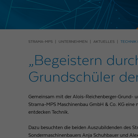
STRAMA-MPS
UNTERNEHMEN
AKTUELLES
TECHNIK 
„Begeistern dur
Grundschüler der
Gemeinsam mit der Alois-Reichenberger-Grund- und
Strama-MPS Maschinenbau GmbH & Co. KG eine n
entdecken Technik.
Dazu besuchten die beiden Auszubildenden des St
Sondermaschinenbauers Anja Schuhbauer und Alex