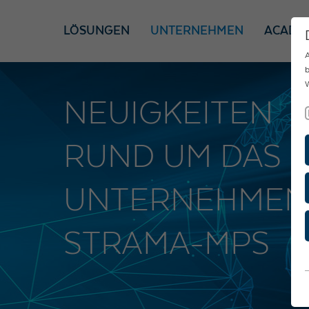
LÖSUNGEN
UNTERNEHMEN
ACADE
A
b
W
NEUIGKEITEN
RUND UM DAS
UNTERNEHMEN
STRAMA-MPS