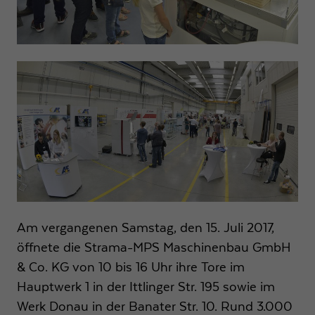
Anbieter
Google LLC
Laufzeit
1 Tag
Wird von Google Analytics verwendet, um die
Zweck
Anforderungsrate einzuschränken
Name
_gid
Anbieter
Google LLC
Laufzeit
1 Tag
Registriert eine eindeutige ID, die verwendet wird,
Am vergangenen Samstag, den 15. Juli 2017,
Zweck
um statistische Daten dazu, wie der Besucher die
öffnete die Strama-MPS Maschinenbau GmbH
Website nutzt, zu generieren.
& Co. KG von 10 bis 16 Uhr ihre Tore im
Hauptwerk 1 in der Ittlinger Str. 195 sowie im
Werk Donau in der Banater Str. 10. Rund 3.000