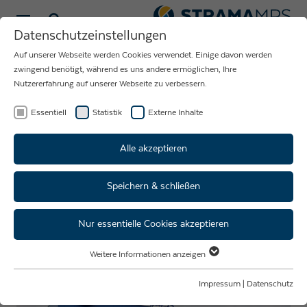
Sprache wählen
Datenschutzeinstellungen
Auf unserer Webseite werden Cookies verwendet. Einige davon werden
NEUIGKEITEN
zwingend benötigt, während es uns andere ermöglichen, Ihre
Nutzererfahrung auf unserer Webseite zu verbessern.
RUND UM DAS
UNTERNEHMEN
Essentiell
Statistik
Externe Inhalte
STRAMA-MPS
Alle akzeptieren
Speichern & schließen
Über 3.000 Besucher beim Tag
der offenen Tür der Strama-
Nur essentielle Cookies akzeptieren
MPS in Straubing
Weitere Informationen anzeigen
Essentiell
Essentielle Cookies werden für grundlegende Funktionen der Webseite
Impressum
|
Datenschutz
benötigt. Dadurch ist gewährleistet, dass die Webseite einwandfrei