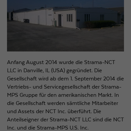
funktioniert.
Name
Cookie-Informationen anzeigen
fe_typo3_user
Anbieter
Strama-MPS Maschinenbau GmbH & Co. KG
Statistik
Analytische Cookies helfen uns, unsere Webseite zu verbessern, indem
Laufzeit
Ende der Sitzung
wir Informationen über Ihre Nutzung sammeln und melden.
Behält die Zustände des Benutzers bei allen
Zweck
Name
Cookie-Informationen anzeigen
_ga
Seitenanfragen bei.
Anfang August 2014 wurde die Strama-NCT
Anbieter
Google LLC
LLC in Danville, IL (USA) gegründet. Die
Externe Inhalte
Name
cookie_optin
Wir verwenden auf unserer Website externe Inhalte, um Ihnen zusätzliche
Gesellschaft wird ab dem 1. September 2014 die
Laufzeit
2 Jahre
Informationen anzubieten.
Vertriebs- und Servicegesellschaft der Strama-
Anbieter
Strama-MPS Maschinenbau GmbH & Co. KG
Registriert eine eindeutige ID, die verwendet wird,
MPS Gruppe für den amerikanischen Markt. In
Zweck
um statistische Daten dazu, wie der Besucher die
Laufzeit
1 Jahr
die Gesellschaft werden sämtliche Mitarbeiter
Website nutzt, zu generieren.
und Assets der NCT Inc. überführt. Die
Speichert den Zustimmungsstatus des Benutzers
Zweck
Anteilseigner der Strama-NCT LLC sind die NCT
für Cookies auf der aktuellen Domäne
Name
_gat
Inc. und die Strama-MPS U.S. Inc.