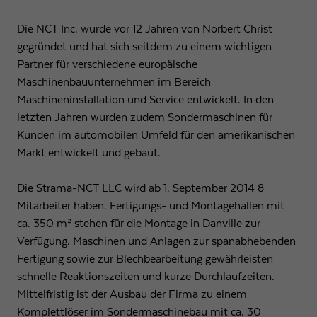
Anbieter
Google LLC
Die NCT Inc. wurde vor 12 Jahren von Norbert Christ
Laufzeit
1 Tag
gegründet und hat sich seitdem zu einem wichtigen
Partner für verschiedene europäische
Wird von Google Analytics verwendet, um die
Maschinenbauunternehmen im Bereich
Zweck
Anforderungsrate einzuschränken
Maschineninstallation und Service entwickelt. In den
letzten Jahren wurden zudem Sondermaschinen für
Kunden im automobilen Umfeld für den amerikanischen
Name
_gid
Markt entwickelt und gebaut.
Anbieter
Google LLC
Die Strama-NCT LLC wird ab 1. September 2014 8
Laufzeit
1 Tag
Mitarbeiter haben. Fertigungs- und Montagehallen mit
ca. 350 m² stehen für die Montage in Danville zur
Registriert eine eindeutige ID, die verwendet wird,
Verfügung. Maschinen und Anlagen zur spanabhebenden
Zweck
um statistische Daten dazu, wie der Besucher die
Website nutzt, zu generieren.
Fertigung sowie zur Blechbearbeitung gewährleisten
schnelle Reaktionszeiten und kurze Durchlaufzeiten.
Mittelfristig ist der Ausbau der Firma zu einem
Komplettlöser im Sondermaschinebau mit ca. 30