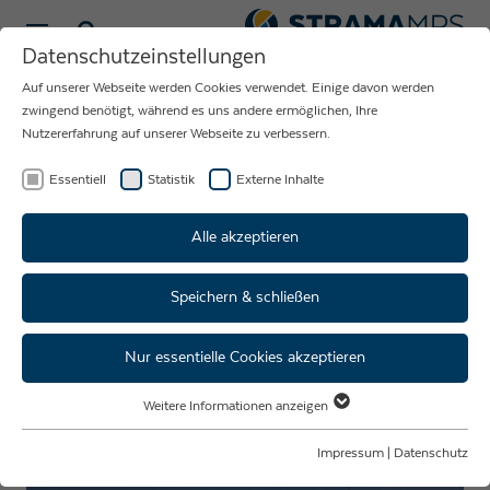
Sprache wählen
Datenschutzeinstellungen
Auf unserer Webseite werden Cookies verwendet. Einige davon werden
NEUIGKEITEN
zwingend benötigt, während es uns andere ermöglichen, Ihre
Nutzererfahrung auf unserer Webseite zu verbessern.
RUND UM DAS
UNTERNEHMEN
Essentiell
Statistik
Externe Inhalte
STRAMA-MPS
Alle akzeptieren
Speichern & schließen
Strama-MPS erwirbt 30% an
der Strama-NCT LLC in den
Nur essentielle Cookies akzeptieren
USA
Weitere Informationen anzeigen
Essentiell
Essentielle Cookies werden für grundlegende Funktionen der Webseite
Impressum
|
Datenschutz
benötigt. Dadurch ist gewährleistet, dass die Webseite einwandfrei