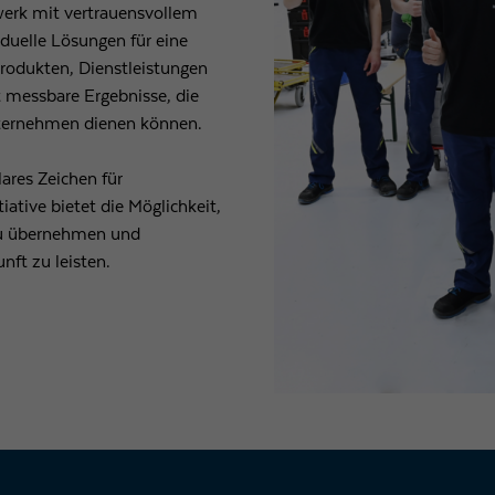
erk mit vertrauensvollem
duelle Lösungen für eine
Laufzeit
1 Tag
Produkten, Dienstleistungen
Wird von Google Analytics verwendet, um die
 messbare Ergebnisse, die
Zweck
Anforderungsrate einzuschränken
nternehmen dienen können.
lares Zeichen für
Name
_gid
iative bietet die Möglichkeit,
zu übernehmen und
Anbieter
Google LLC
nft zu leisten.
Laufzeit
1 Tag
Registriert eine eindeutige ID, die verwendet wird, um
Zweck
statistische Daten dazu, wie der Besucher die Website
nutzt, zu generieren.