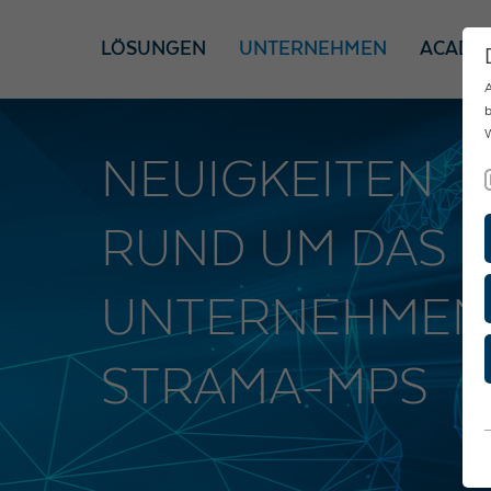
LÖSUNGEN
UNTERNEHMEN
ACADE
A
b
W
NEUIGKEITEN
RUND UM DAS
UNTERNEHMEN
STRAMA-MPS