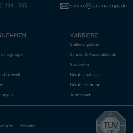
1 739 - 333
service@strama-mps.de
RNEHMEN
KARRIERE
Stellenangebote
hmensgruppe
Schüler & Auszubildende
Studenten
 und Umwelt
Berufseinsteiger
en
Berufserfahrene
nungen
Jobmessen
Security
Kontakt