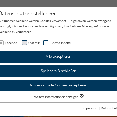
MY
KARRIERE
NEWS
KONTAKT
Datenschutzeinstellungen
uf unserer Webseite werden Cookies verwendet. Einige davon werden zwingend
enötigt, während es uns andere ermöglichen, Ihre Nutzererfahrung auf unserer
ebseite zu verbessern.
Essentiell
Statistik
Externe Inhalte
Alle akzeptieren
Speichern & schließen
Nur essentielle Cookies akzeptieren
Weitere Informationen anzeigen
Essentiell
Essentielle Cookies werden für grundlegende Funktionen der Webseite benötigt.
Impressum
|
Datenschut
Dadurch ist gewährleistet, dass die Webseite einwandfrei funktioniert.