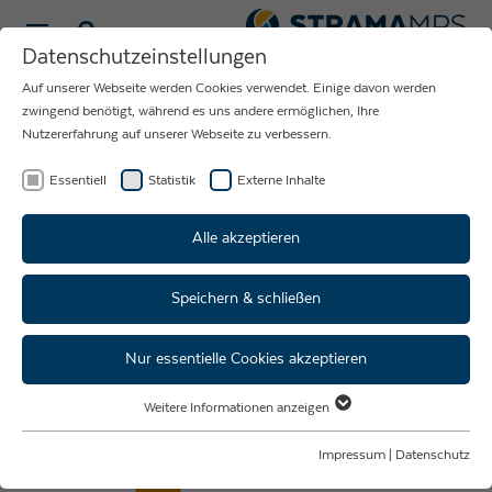
Sprache wählen
Datenschutzeinstellungen
Auf unserer Webseite werden Cookies verwendet. Einige davon werden
NEUIGKEITEN
zwingend benötigt, während es uns andere ermöglichen, Ihre
Nutzererfahrung auf unserer Webseite zu verbessern.
RUND UM DAS
UNTERNEHMEN
Essentiell
Statistik
Externe Inhalte
STRAMA-MPS
Alle akzeptieren
Speichern & schließen
Sichere Informationen:
Strama-MPS erhält TISAX-
Nur essentielle Cookies akzeptieren
Zertifizierung
Weitere Informationen anzeigen
Essentiell
Essentielle Cookies werden für grundlegende Funktionen der Webseite
Impressum
|
Datenschutz
benötigt. Dadurch ist gewährleistet, dass die Webseite einwandfrei