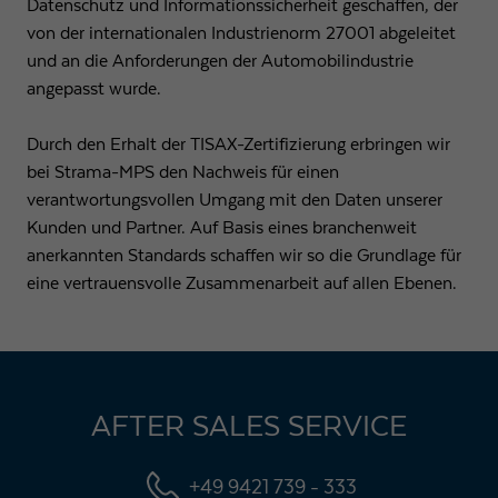
Datenschutz und Informationssicherheit geschaffen, der
Anbieter
Google LLC
von der internationalen Industrienorm 27001 abgeleitet
und an die Anforderungen der Automobilindustrie
Laufzeit
1 Tag
angepasst wurde.
Wird von Google Analytics verwendet, um die
Zweck
Anforderungsrate einzuschränken
Durch den Erhalt der TISAX-Zertifizierung erbringen wir
bei Strama-MPS den Nachweis für einen
verantwortungsvollen Umgang mit den Daten unserer
Name
_gid
Kunden und Partner. Auf Basis eines branchenweit
anerkannten Standards schaffen wir so die Grundlage für
Anbieter
Google LLC
eine vertrauensvolle Zusammenarbeit auf allen Ebenen.
Laufzeit
1 Tag
Registriert eine eindeutige ID, die verwendet wird,
Zweck
um statistische Daten dazu, wie der Besucher die
Website nutzt, zu generieren.
AFTER SALES SERVICE
+49 9421 739 - 333