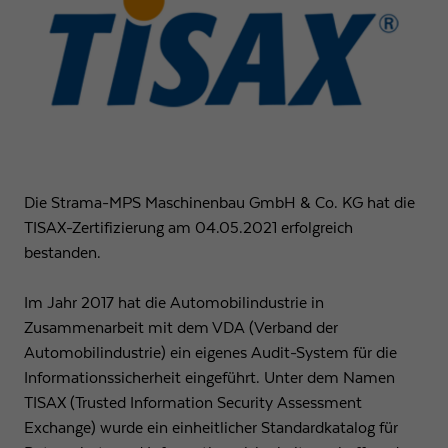
funktioniert.
Name
Cookie-Informationen anzeigen
fe_typo3_user
Anbieter
Strama-MPS Maschinenbau GmbH & Co. KG
Statistik
Analytische Cookies helfen uns, unsere Webseite zu verbessern, indem
Laufzeit
Ende der Sitzung
wir Informationen über Ihre Nutzung sammeln und melden.
Behält die Zustände des Benutzers bei allen
Zweck
Name
Cookie-Informationen anzeigen
_ga
Seitenanfragen bei.
Die Strama-MPS Maschinenbau GmbH & Co. KG hat die
TISAX-Zertifizierung am 04.05.2021 erfolgreich
Anbieter
Google LLC
Externe Inhalte
bestanden.
Name
cookie_optin
Wir verwenden auf unserer Website externe Inhalte, um Ihnen zusätzliche
Laufzeit
2 Jahre
Informationen anzubieten.
Im Jahr 2017 hat die Automobilindustrie in
Anbieter
Strama-MPS Maschinenbau GmbH & Co. KG
Registriert eine eindeutige ID, die verwendet wird,
Zusammenarbeit mit dem VDA (Verband der
Zweck
um statistische Daten dazu, wie der Besucher die
Laufzeit
1 Jahr
Automobilindustrie) ein eigenes Audit-System für die
Website nutzt, zu generieren.
Informationssicherheit eingeführt. Unter dem Namen
Speichert den Zustimmungsstatus des Benutzers
Zweck
TISAX (Trusted Information Security Assessment
für Cookies auf der aktuellen Domäne
Name
_gat
Exchange) wurde ein einheitlicher Standardkatalog für