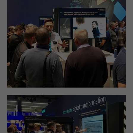
Anbieter
Google LLC
Laufzeit
1 Tag
Wird von Google Analytics verwendet, um die
Zweck
Anforderungsrate einzuschränken
Name
_gid
Anbieter
Google LLC
Laufzeit
1 Tag
Registriert eine eindeutige ID, die verwendet wird,
Zweck
um statistische Daten dazu, wie der Besucher die
Website nutzt, zu generieren.