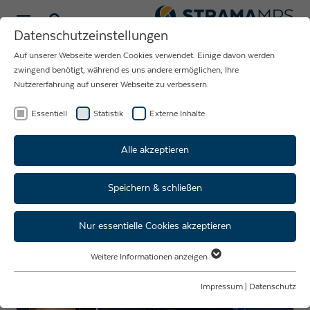
Sprache wählen
Datenschutzeinstellungen
Auf unserer Webseite werden Cookies verwendet. Einige davon werden
NEUIGKEITEN
zwingend benötigt, während es uns andere ermöglichen, Ihre
Nutzererfahrung auf unserer Webseite zu verbessern.
RUND UM DAS
UNTERNEHMEN
Essentiell
Statistik
Externe Inhalte
STRAMA-MPS
Alle akzeptieren
Speichern & schließen
Strama-MPS auf der SPS-
Messe 2024
Nur essentielle Cookies akzeptieren
Weitere Informationen anzeigen
Essentiell
Essentielle Cookies werden für grundlegende Funktionen der Webseite
Impressum
|
Datenschutz
benötigt. Dadurch ist gewährleistet, dass die Webseite einwandfrei