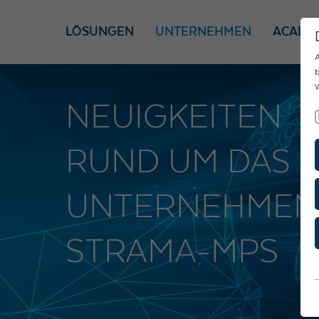
LÖSUNGEN
UNTERNEHMEN
ACADE
A
b
W
NEUIGKEITEN
RUND UM DAS
UNTERNEHMEN
STRAMA-MPS