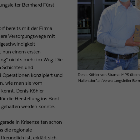
ngsleiter Bernhard Fürst
Laufzeit
1 Tag
Wird von Google Analytics verwendet, um die
orf bereits mit der Firma
Zweck
Anforderungsrate einzuschränken
here Versorgungswege mit
dgeschwindigkeit
t nun einem ersten
Name
_gid
ing“ nichts mehr im Weg. Die
Anbieter
Google LLC
n Schichten und
Denis Köhler von Strama-MPS überrei
ei Operationen konzipiert und
Laufzeit
1 Tag
Mallersdorf an Verwaltungsleiter Bern
fen, wie man sie vom
kennt. Denis Köhler
Registriert eine eindeutige ID, die verwendet wird, um
für die Herstellung ins Boot
Zweck
statistische Daten dazu, wie der Besucher die Website
h gehalten werden konnte.
nutzt, zu generieren.
gerade in Krisenzeiten schon
ss die regionale
eundlich ist, erklärt sich