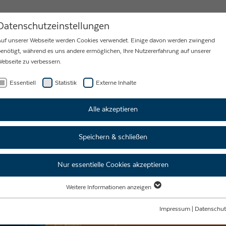
MY
KARRIERE
NEWS
KONTAKT
Datenschutzeinstellungen
uf unserer Webseite werden Cookies verwendet. Einige davon werden zwingend
enötigt, während es uns andere ermöglichen, Ihre Nutzererfahrung auf unserer
ebseite zu verbessern.
Essentiell
Statistik
Externe Inhalte
Alle akzeptieren
Speichern & schließen
Nur essentielle Cookies akzeptieren
Weitere Informationen anzeigen
Essentiell
Essentielle Cookies werden für grundlegende Funktionen der Webseite benötigt.
Impressum
|
Datenschut
Dadurch ist gewährleistet, dass die Webseite einwandfrei funktioniert.