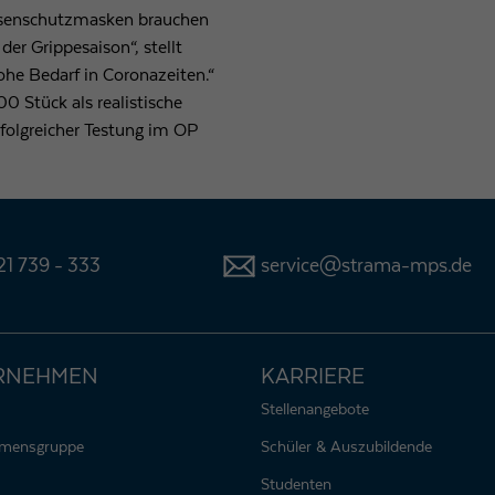
Nasenschutzmasken brauchen
 der Grippesaison“, stellt
ohe Bedarf in Coronazeiten.“
0 Stück als realistische
erfolgreicher Testung im OP
1 739 - 333
service@strama-mps.de
RNEHMEN
KARRIERE
Stellenangebote
hmensgruppe
Schüler & Auszubildende
Studenten