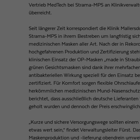
Vertrieb MedTech bei Strama-MPS an Klinikverwaltu
überreicht.
Seit längerer Zeit korrespondiert die Klinik Mallersd
Strama-MPS in ihrem Bestreben um langfristig sic
medizinischen Masken aller Art. Nach der in Rekor
hochgefahrenen Produktion und Zertifizierung steh
klinischen Einsatz der OP-Masken „made in Straub
grünen Gesichtsmasken sind dank ihrer mehrfache
antibakteriellen Wirkung speziell für den Einsatz b
zertifiziert. Für Komfort sorgen flexible Ohrschlau
herkömmlichen medizinischen Mund-Nasenschutz 
berichtet, dass ausschließlich deutsche Lieferanten 
geholt wurden und dennoch der Preis erschwinglic
„Kurze und sichere Versorgungswege sollten einem 
etwas wert sein,“ findet Verwaltungsleiter Fürst. Da
Maskenproduktion und -lieferung obendrein umweltfr