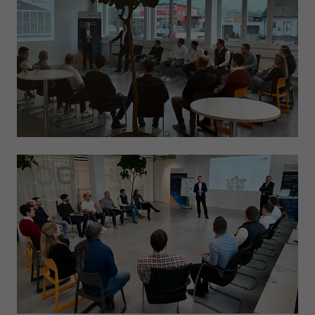
Anbieter
Google LLC
Laufzeit
1 Tag
Wird von Google Analytics verwendet, um die
Zweck
Anforderungsrate einzuschränken
Name
_gid
Anbieter
Google LLC
Laufzeit
1 Tag
Registriert eine eindeutige ID, die verwendet wird,
Zweck
um statistische Daten dazu, wie der Besucher die
Website nutzt, zu generieren.