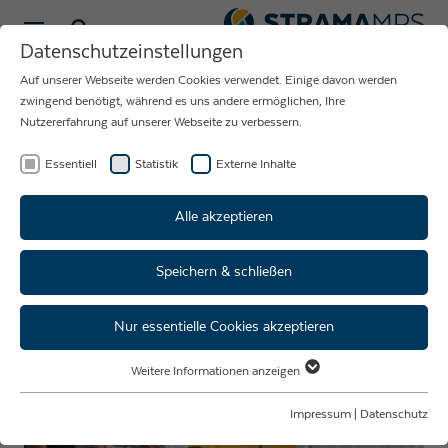
Sprache wählen
Datenschutzeinstellungen
Auf unserer Webseite werden Cookies verwendet. Einige davon werden
NEUIGKEITEN
zwingend benötigt, während es uns andere ermöglichen, Ihre
Nutzererfahrung auf unserer Webseite zu verbessern.
RUND UM DAS
UNTERNEHMEN
Essentiell
Statistik
Externe Inhalte
STRAMA-MPS
Alle akzeptieren
Speichern & schließen
Nachwuchskräfteförderprogram
I Kaminabend
Nur essentielle Cookies akzeptieren
Weitere Informationen anzeigen
Essentiell
Essentielle Cookies werden für grundlegende Funktionen der Webseite
Impressum
|
Datenschutz
benötigt. Dadurch ist gewährleistet, dass die Webseite einwandfrei