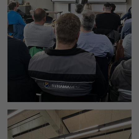
Anbieter
Google LLC
Laufzeit
1 Tag
Wird von Google Analytics verwendet, um die
Zweck
Anforderungsrate einzuschränken
Name
_gid
Anbieter
Google LLC
Laufzeit
1 Tag
Registriert eine eindeutige ID, die verwendet wird,
Zweck
um statistische Daten dazu, wie der Besucher die
Website nutzt, zu generieren.