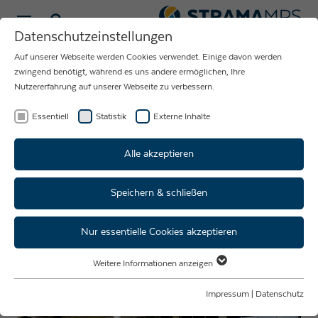
Sprache wählen
Datenschutzeinstellungen
Auf unserer Webseite werden Cookies verwendet. Einige davon werden
NEUIGKEITEN
zwingend benötigt, während es uns andere ermöglichen, Ihre
Nutzererfahrung auf unserer Webseite zu verbessern.
RUND UM DAS
UNTERNEHMEN
Essentiell
Statistik
Externe Inhalte
STRAMA-MPS
Alle akzeptieren
Speichern & schließen
Kick-off -
Führungskräfteentwicklungspr
Nur essentielle Cookies akzeptieren
Weitere Informationen anzeigen
Essentiell
Essentielle Cookies werden für grundlegende Funktionen der Webseite
Impressum
|
Datenschutz
benötigt. Dadurch ist gewährleistet, dass die Webseite einwandfrei