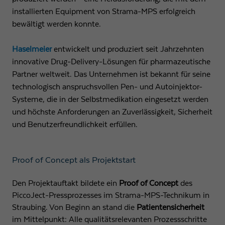
Anbieter
Google LLC
installierten Equipment von Strama-MPS erfolgreich
bewältigt werden konnte.
Laufzeit
1 Tag
Haselmeier
entwickelt und produziert seit Jahrzehnten
Wird von Google Analytics verwendet, um die
Zweck
innovative Drug-Delivery-Lösungen für pharmazeutische
Anforderungsrate einzuschränken
Partner weltweit. Das Unternehmen ist bekannt für seine
technologisch anspruchsvollen Pen- und Autoinjektor-
Name
_gid
Systeme, die in der Selbstmedikation eingesetzt werden
und höchste Anforderungen an Zuverlässigkeit, Sicherheit
Anbieter
Google LLC
und Benutzerfreundlichkeit erfüllen.
Laufzeit
1 Tag
Proof of Concept als Projektstart
Registriert eine eindeutige ID, die verwendet wird,
Zweck
um statistische Daten dazu, wie der Besucher die
Website nutzt, zu generieren.
Den Projektauftakt bildete ein
Proof of Concept
des
PiccoJect-Pressprozesses im Strama-MPS-Technikum in
Straubing. Von Beginn an stand die
Patientensicherheit
im Mittelpunkt: Alle qualitätsrelevanten Prozessschritte