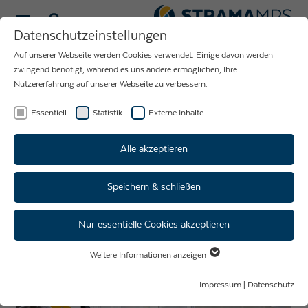
Sprache wählen
Datenschutzeinstellungen
Auf unserer Webseite werden Cookies verwendet. Einige davon werden
NEUIGKEITEN
zwingend benötigt, während es uns andere ermöglichen, Ihre
Nutzererfahrung auf unserer Webseite zu verbessern.
RUND UM DAS
UNTERNEHMEN
Essentiell
Statistik
Externe Inhalte
STRAMA-MPS
Alle akzeptieren
Speichern & schließen
Hochzuverlässige
Montagestation für Haselmeier
Nur essentielle Cookies akzeptieren
– Schlüsselprojekt für klinische
Weitere Informationen anzeigen
Studie
Essentiell
Essentielle Cookies werden für grundlegende Funktionen der Webseite
Impressum
|
Datenschutz
benötigt. Dadurch ist gewährleistet, dass die Webseite einwandfrei