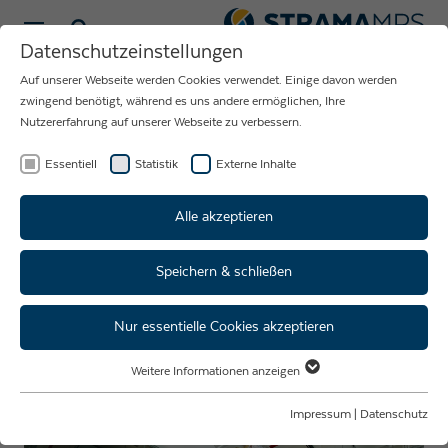
Sprache wählen
Datenschutzeinstellungen
Auf unserer Webseite werden Cookies verwendet. Einige davon werden
NEUIGKEITEN
zwingend benötigt, während es uns andere ermöglichen, Ihre
Nutzererfahrung auf unserer Webseite zu verbessern.
RUND UM DAS
UNTERNEHMEN
Essentiell
Statistik
Externe Inhalte
STRAMA-MPS
Alle akzeptieren
Speichern & schließen
Herzlich Willkommen bei der
Strama Group!
Nur essentielle Cookies akzeptieren
Weitere Informationen anzeigen
Essentiell
Essentielle Cookies werden für grundlegende Funktionen der Webseite
Impressum
|
Datenschutz
benötigt. Dadurch ist gewährleistet, dass die Webseite einwandfrei