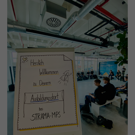
Anbieter
Google LLC
Laufzeit
1 Tag
Wird von Google Analytics verwendet, um die
Zweck
Anforderungsrate einzuschränken
Name
_gid
Anbieter
Google LLC
Laufzeit
1 Tag
Registriert eine eindeutige ID, die verwendet wird,
Zweck
um statistische Daten dazu, wie der Besucher die
Website nutzt, zu generieren.