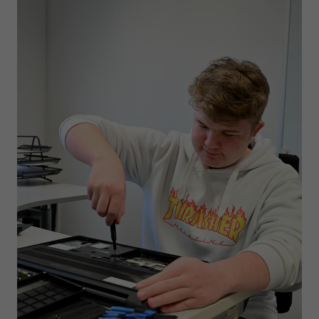
Anbieter
Google LLC
Laufzeit
1 Tag
Wird von Google Analytics verwendet, um die
Zweck
Anforderungsrate einzuschränken
Name
_gid
Anbieter
Google LLC
Laufzeit
1 Tag
Registriert eine eindeutige ID, die verwendet wird,
Zweck
um statistische Daten dazu, wie der Besucher die
Website nutzt, zu generieren.