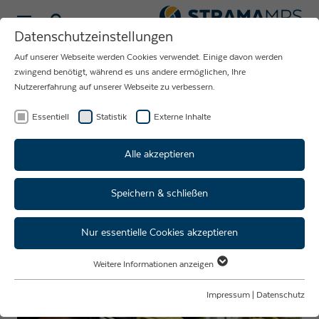
Sprache wählen
Datenschutzeinstellungen
Auf unserer Webseite werden Cookies verwendet. Einige davon werden
NEUIGKEITEN
zwingend benötigt, während es uns andere ermöglichen, Ihre
Nutzererfahrung auf unserer Webseite zu verbessern.
RUND UM DAS
UNTERNEHMEN
Essentiell
Statistik
Externe Inhalte
STRAMA-MPS
Alle akzeptieren
Speichern & schließen
Dominiks Prakti-Woche in der
IT-Abteilung
Nur essentielle Cookies akzeptieren
Weitere Informationen anzeigen
Essentiell
Essentielle Cookies werden für grundlegende Funktionen der Webseite
Impressum
|
Datenschutz
benötigt. Dadurch ist gewährleistet, dass die Webseite einwandfrei