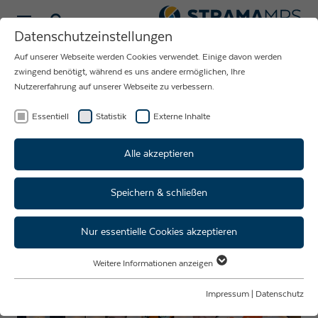
Sprache wählen
Datenschutzeinstellungen
Auf unserer Webseite werden Cookies verwendet. Einige davon werden
NEUIGKEITEN
zwingend benötigt, während es uns andere ermöglichen, Ihre
Nutzererfahrung auf unserer Webseite zu verbessern.
RUND UM DAS
UNTERNEHMEN
Essentiell
Statistik
Externe Inhalte
STRAMA-MPS
Alle akzeptieren
Speichern & schließen
Career Fair @Clemson
University
Nur essentielle Cookies akzeptieren
Weitere Informationen anzeigen
Essentiell
Essentielle Cookies werden für grundlegende Funktionen der Webseite
Impressum
|
Datenschutz
benötigt. Dadurch ist gewährleistet, dass die Webseite einwandfrei