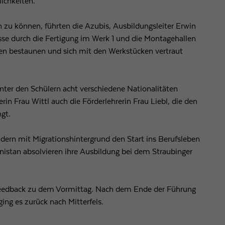
ichkeiten.
Laufzeit
1 Tag
n zu können, führten die Azubis, Ausbildungsleiter Erwin
sse durch die Fertigung im Werk 1 und die Montagehallen
Wird von Google Analytics verwendet, um die
Zweck
en bestaunen und sich mit den Werkstücken vertraut
Anforderungsrate einzuschränken
Name
_gid
unter den Schülern acht verschiedene Nationalitäten
rin Frau Wittl auch die Förderlehrerin Frau Liebl, die den
Anbieter
Google LLC
gt.
Laufzeit
1 Tag
dern mit Migrationshintergrund den Start ins Berufsleben
Registriert eine eindeutige ID, die verwendet wird, um
nistan absolvieren ihre Ausbildung bei dem Straubinger
Zweck
statistische Daten dazu, wie der Besucher die Website
nutzt, zu generieren.
Feedback zu dem Vormittag. Nach dem Ende der Führung
ng es zurück nach Mitterfels.