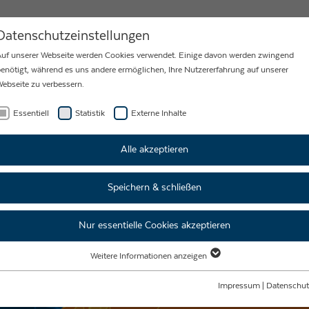
MY
KARRIERE
NEWS
KONTAKT
Datenschutzeinstellungen
uf unserer Webseite werden Cookies verwendet. Einige davon werden zwingend
enötigt, während es uns andere ermöglichen, Ihre Nutzererfahrung auf unserer
ebseite zu verbessern.
Essentiell
Statistik
Externe Inhalte
Alle akzeptieren
Speichern & schließen
Nur essentielle Cookies akzeptieren
Weitere Informationen anzeigen
Essentiell
Essentielle Cookies werden für grundlegende Funktionen der Webseite benötigt.
Impressum
|
Datenschut
Dadurch ist gewährleistet, dass die Webseite einwandfrei funktioniert.