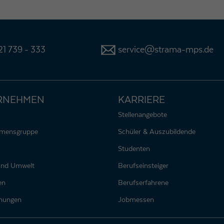
1 739 - 333
service@strama-mps.de
RNEHMEN
KARRIERE
Stellenangebote
hmensgruppe
Schüler & Auszubildende
Studenten
 und Umwelt
Berufseinsteiger
en
Berufserfahrene
nungen
Jobmessen