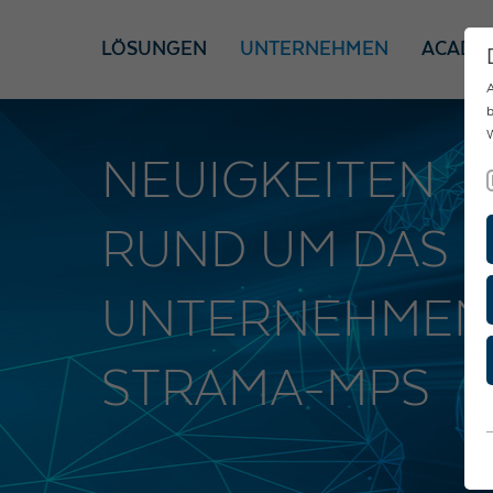
LÖSUNGEN
UNTERNEHMEN
ACADE
A
b
W
NEUIGKEITEN
RUND UM DAS
UNTERNEHMEN
STRAMA-MPS