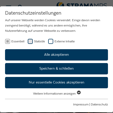
Sprache wählen
Datenschutzeinstellungen
Auf unserer Webseite werden Cookies verwendet. Einige davon werden
NEUIGKEITEN
zwingend benötigt, während es uns andere ermöglichen, Ihre
Nutzererfahrung auf unserer Webseite zu verbessern.
RUND UM DAS
UNTERNEHMEN
Essentiell
Statistik
Externe Inhalte
STRAMA-MPS
Alle akzeptieren
Speichern & schließen
AzubiBus on Tour bei Strama-
MPS
Nur essentielle Cookies akzeptieren
Weitere Informationen anzeigen
Essentiell
Essentielle Cookies werden für grundlegende Funktionen der Webseite
Impressum
|
Datenschutz
benötigt. Dadurch ist gewährleistet, dass die Webseite einwandfrei