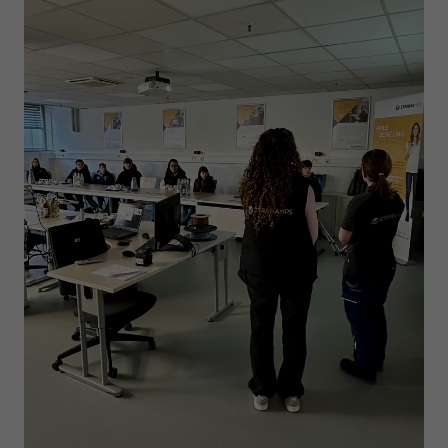
Anbieter
Google LLC
Laufzeit
1 Tag
Wird von Google Analytics verwendet, um die
Zweck
Anforderungsrate einzuschränken
Name
_gid
Anbieter
Google LLC
Laufzeit
1 Tag
Registriert eine eindeutige ID, die verwendet wird,
Zweck
um statistische Daten dazu, wie der Besucher die
Website nutzt, zu generieren.