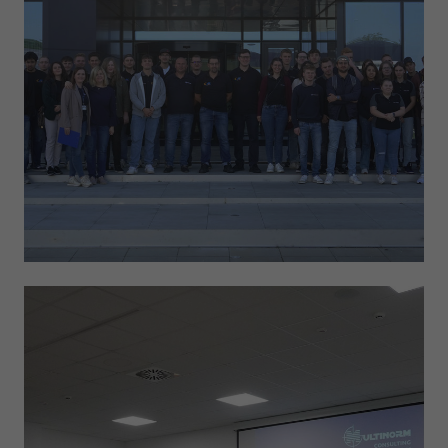
Anbieter
Google LLC
Laufzeit
1 Tag
Wird von Google Analytics verwendet, um die
Zweck
Anforderungsrate einzuschränken
Name
_gid
Anbieter
Google LLC
Laufzeit
1 Tag
Registriert eine eindeutige ID, die verwendet wird,
Zweck
um statistische Daten dazu, wie der Besucher die
Website nutzt, zu generieren.