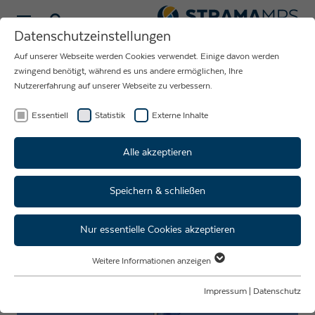
Sprache wählen
Datenschutzeinstellungen
Auf unserer Webseite werden Cookies verwendet. Einige davon werden
NEUIGKEITEN
zwingend benötigt, während es uns andere ermöglichen, Ihre
Nutzererfahrung auf unserer Webseite zu verbessern.
RUND UM DAS
UNTERNEHMEN
Essentiell
Statistik
Externe Inhalte
STRAMA-MPS
Alle akzeptieren
Speichern & schließen
Azubi-Ausflug: Kroatien
Nur essentielle Cookies akzeptieren
Weitere Informationen anzeigen
Essentiell
Essentielle Cookies werden für grundlegende Funktionen der Webseite
Impressum
|
Datenschutz
benötigt. Dadurch ist gewährleistet, dass die Webseite einwandfrei