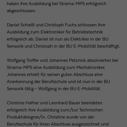
haben ihre Ausbildung bei Strama-MPS erfolgreich
Anbieter
Google LLC
abgeschlossen.
Laufzeit
1 Tag
Daniel Schießl und Christoph Fuchs schlossen ihre
Wird von Google Analytics verwendet, um die
Ausbildung zum Elektroniker für Betriebstechnik
Zweck
Anforderungsrate einzuschränken
erfolgreich ab. Daniel ist nun als Elektriker in der BU
Sensorik und Christoph in der BU E-Mobilität beschäftigt.
Name
_gid
Wolfgang Troffer und Johannes Petznick absolvierten bei
Anbieter
Google LLC
Strama-MPS eine Ausbildung zum Mechatroniker.
Johannes erhielt für seinen guten Abschluss eine
Laufzeit
1 Tag
Anerkennung der Berufsschule und ist nun in der BU
Sensorik tätig – Wolfgang in der BU E-Mobilität.
Registriert eine eindeutige ID, die verwendet wird,
Zweck
um statistische Daten dazu, wie der Besucher die
Christine Hafner und Leonhard Bauer beendeten
Website nutzt, zu generieren.
erfolgreich ihre Ausbildung zum/zur Technischen
Produktdesigner/in. Christine wurde von der
Berufsschule für ihren Abschluss ausgezeichnet und