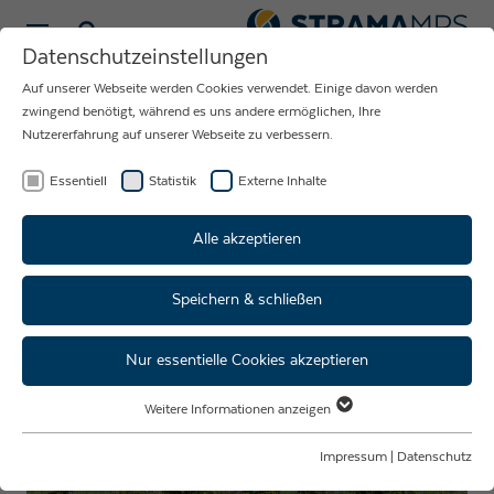
Sprache wählen
Datenschutzeinstellungen
Auf unserer Webseite werden Cookies verwendet. Einige davon werden
NEUIGKEITEN
zwingend benötigt, während es uns andere ermöglichen, Ihre
Nutzererfahrung auf unserer Webseite zu verbessern.
RUND UM DAS
UNTERNEHMEN
Essentiell
Statistik
Externe Inhalte
STRAMA-MPS
Alle akzeptieren
Speichern & schließen
Super gemacht – Zwölf Azubis
schließen ihre Ausbildung
Nur essentielle Cookies akzeptieren
erfolgreich ab
Weitere Informationen anzeigen
Essentiell
Essentielle Cookies werden für grundlegende Funktionen der Webseite
Impressum
|
Datenschutz
benötigt. Dadurch ist gewährleistet, dass die Webseite einwandfrei