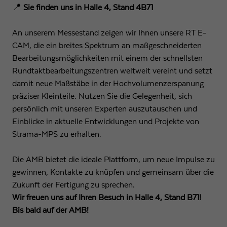
📍
Sie finden uns in Halle 4, Stand 4B71
Anbieter
Google LLC
Laufzeit
1 Tag
An unserem Messestand zeigen wir Ihnen unsere RT E-
CAM, die ein breites Spektrum an maßgeschneiderten
Wird von Google Analytics verwendet, um die
Bearbeitungsmöglichkeiten mit einem der schnellsten
Zweck
Anforderungsrate einzuschränken
Rundtaktbearbeitungszentren weltweit vereint und setzt
damit neue Maßstäbe in der Hochvolumenzerspanung
präziser Kleinteile. Nutzen Sie die Gelegenheit, sich
Name
_gid
persönlich mit unseren Experten auszutauschen und
Anbieter
Google LLC
Einblicke in aktuelle Entwicklungen und Projekte von
Strama-MPS zu erhalten.
Laufzeit
1 Tag
Die AMB bietet die ideale Plattform, um neue Impulse zu
Registriert eine eindeutige ID, die verwendet wird,
gewinnen, Kontakte zu knüpfen und gemeinsam über die
Zweck
um statistische Daten dazu, wie der Besucher die
Zukunft der Fertigung zu sprechen.
Website nutzt, zu generieren.
Wir freuen uns auf Ihren Besuch in Halle 4, Stand B71!
Bis bald auf der AMB!