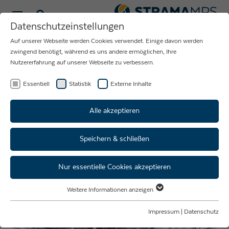
Sprache wählen
Datenschutzeinstellungen
Auf unserer Webseite werden Cookies verwendet. Einige davon werden
NEUIGKEITEN
zwingend benötigt, während es uns andere ermöglichen, Ihre
Nutzererfahrung auf unserer Webseite zu verbessern.
RUND UM DAS
UNTERNEHMEN
Essentiell
Statistik
Externe Inhalte
STRAMA-MPS
Alle akzeptieren
Speichern & schließen
Strama-MPS auf der AMB
2026 in Stuttgart – Besuchen
Nur essentielle Cookies akzeptieren
Sie uns in Halle 4, Stand 4B71
Weitere Informationen anzeigen
Essentiell
Essentielle Cookies werden für grundlegende Funktionen der Webseite
Impressum
|
Datenschutz
benötigt. Dadurch ist gewährleistet, dass die Webseite einwandfrei