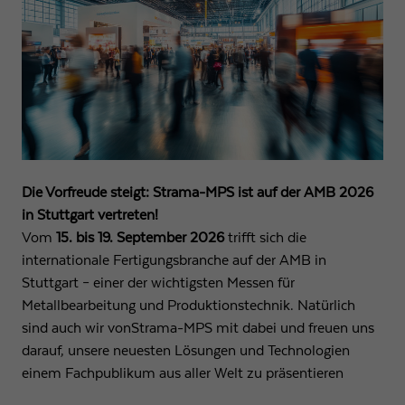
funktioniert.
Name
Cookie-Informationen anzeigen
fe_typo3_user
Anbieter
Strama-MPS Maschinenbau GmbH & Co. KG
Statistik
Analytische Cookies helfen uns, unsere Webseite zu verbessern, indem
Laufzeit
Ende der Sitzung
wir Informationen über Ihre Nutzung sammeln und melden.
Behält die Zustände des Benutzers bei allen
Zweck
Name
Cookie-Informationen anzeigen
_ga
Seitenanfragen bei.
Die Vorfreude steigt: Strama-MPS ist auf der AMB 2026
Anbieter
Google LLC
in Stuttgart vertreten!
Externe Inhalte
Name
cookie_optin
Vom
15. bis 19. September 2026
trifft sich die
Wir verwenden auf unserer Website externe Inhalte, um Ihnen zusätzliche
Laufzeit
2 Jahre
internationale Fertigungsbranche auf der AMB in
Informationen anzubieten.
Anbieter
Strama-MPS Maschinenbau GmbH & Co. KG
Stuttgart – einer der wichtigsten Messen für
Registriert eine eindeutige ID, die verwendet wird,
Metallbearbeitung und Produktionstechnik. Natürlich
Zweck
um statistische Daten dazu, wie der Besucher die
Laufzeit
1 Jahr
Website nutzt, zu generieren.
sind auch wir von
Strama-MPS mit dabei und freuen uns
darauf, unsere neuesten Lösungen und Technologien
Speichert den Zustimmungsstatus des Benutzers
Zweck
für Cookies auf der aktuellen Domäne
einem Fachpublikum aus aller Welt zu präsentieren
Name
_gat