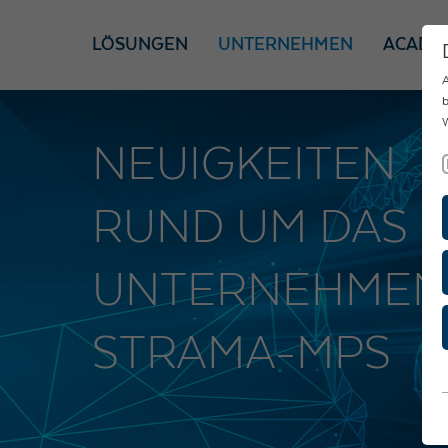
LÖSUNGEN
UNTERNEHMEN
ACADE
A
b
W
NEUIGKEITEN
RUND UM DAS
UNTERNEHMEN
STRAMA-MPS