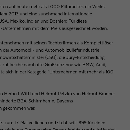
ren auf heute mehr als 1.000 Mitarbeiter, ein Werks-
Laufzeit
1 Tag
 Jahr 2013 und eine zunehmend internationale
USA, Mexiko, Indien und Bosnien: Für diese
Wird von Google Analytics verwendet, um die
Zweck
bau-Unternehmen mit dem Preis ausgezeichnet worden.
Anforderungsrate einzuschränken
Unternehmen mit seinen Tochterfirmen als Komplettlöser
Name
_gid
 in der Automobil- und Automobilzulieferindustrie
ndwirtschaftsminister (CSU), die Jury-Entscheidung
Anbieter
Google LLC
 zahlreiche namhafte Großkonzerne wie BMW, Audi,
te sich in der Kategorie "Unternehmen mit mehr als 100
Laufzeit
1 Tag
Registriert eine eindeutige ID, die verwendet wird, um
Zweck
statistische Daten dazu, wie der Besucher die Website
n Herbert Wittl und Helmut Petzko von Helmut Brunner
nutzt, zu generieren.
verhinderte BBA-Schirmherrin, Bayerns
ten gekommen war.
zum 17. Mal verliehen und steht seit 1999 für einen