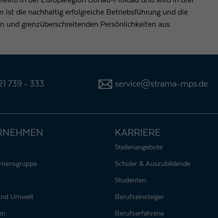
werb in der Europaregion Donau-Moldau und wird in drei
ist die nachhaltig erfolgreiche Betriebsführung und die
ten und grenzüberschreitenden Persönlichkeiten aus
1 739 - 333
service@strama-mps.de
RNEHMEN
KARRIERE
Stellenangebote
hmensgruppe
Schüler & Auszubildende
Studenten
 und Umwelt
Berufseinsteiger
en
Berufserfahrene