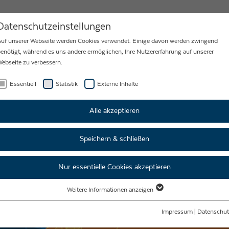
MY
KARRIERE
NEWS
KONTAKT
Datenschutzeinstellungen
uf unserer Webseite werden Cookies verwendet. Einige davon werden zwingend
enötigt, während es uns andere ermöglichen, Ihre Nutzererfahrung auf unserer
ebseite zu verbessern.
Essentiell
Statistik
Externe Inhalte
Alle akzeptieren
Speichern & schließen
Nur essentielle Cookies akzeptieren
Weitere Informationen anzeigen
Essentiell
Essentielle Cookies werden für grundlegende Funktionen der Webseite benötigt.
Impressum
|
Datenschut
Dadurch ist gewährleistet, dass die Webseite einwandfrei funktioniert.