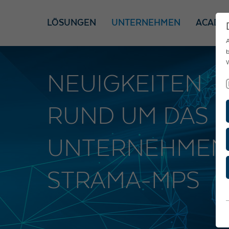
LÖSUNGEN
UNTERNEHMEN
ACADE
A
b
W
NEUIGKEITEN
RUND UM DAS
UNTERNEHMEN
STRAMA-MPS