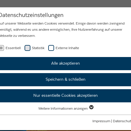
MY
KARRIERE
NEWS
KONTAKT
Datenschutzeinstellungen
uf unserer Webseite werden Cookies verwendet. Einige davon werden zwingend
enötigt, während es uns andere ermöglichen, Ihre Nutzererfahrung auf unserer
ebseite zu verbessern.
Essentiell
Statistik
Externe Inhalte
Alle akzeptieren
Speichern & schließen
Nur essentielle Cookies akzeptieren
Weitere Informationen anzeigen
Essentiell
Essentielle Cookies werden für grundlegende Funktionen der Webseite benötigt.
Impressum
|
Datenschut
Dadurch ist gewährleistet, dass die Webseite einwandfrei funktioniert.